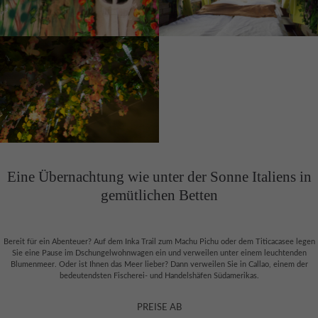
About us
Lorem ipsum dolor sit amet, consectetuer adipiscing elit.
Aenean commodo ligula eget dolor. Aenean massa. Cum sociis
natoque penatibus et magnis dis parturient montes, nascetur
ridiculus mus. Donec quam felis, ultricies nec.
Eine Übernachtung wie unter der Sonne Italiens in
gemütlichen Betten
Bereit für ein Abenteuer? Auf dem Inka Trail zum Machu Pichu oder dem Titicacasee legen
Sie eine Pause im Dschungelwohnwagen ein und verweilen unter einem leuchtenden
Blumenmeer. Oder ist Ihnen das Meer lieber? Dann verweilen Sie in Callao, einem der
bedeutendsten Fischerei- und Handelshäfen Südamerikas.
PREISE AB