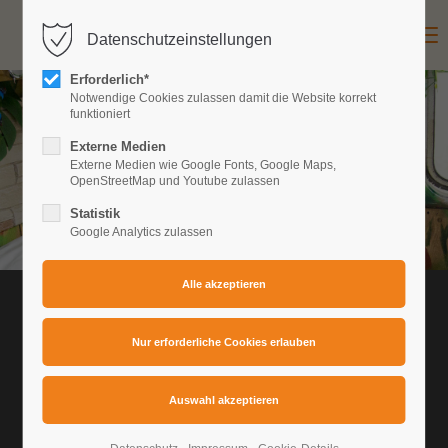
Menu
Datenschutzeinstellungen
Login
Erforderlich*
Benutzername
Notwendige Cookies zulassen damit die Website korrekt
funktioniert
Externe Medien
Externe Medien wie Google Fonts, Google Maps,
Passwort
OpenStreetMap und Youtube zulassen
Statistik
Google Analytics zulassen
Anmelden
DER PERUANER
Register
|
Lost your password?
Support
Belegung:
1-3 Personen
Lorem ipsum dolor sit amet:
Betten:
1 Doppelbett (140x200), 1 Einzelbett (80x180)