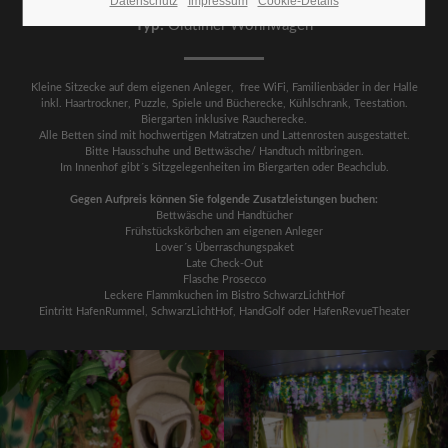
Datenschutz
Impressum
Cookie-Details
Typ:
Oldtimer Wohnwagen
24h
/ 365days
Kleine Sitzecke auf dem eigenen Anleger, free WiFi, Familienbäder in der Halle
inkl. Haartrockner, Puzzle, Spiele und Bücherecke, Kühlschrank, Teestation.
Biergarten inklusive Raucherecke.
Alle Betten sind mit hochwertigen Matratzen und Lattenrosten ausgestattet.
We offer support for our customers
Bitte Hausschuhe und Bettwäsche/ Handtuch mitbringen.
Mon - Fri 8:00am - 5:00pm
(GMT +1)
Im Innenhof gibt´s Sitzgelegenheiten im Biergarten oder Beachclub.
Gegen Aufpreis können Sie folgende Zusatzleistungen buchen:
Get in touch
Bettwäsche und Handtücher
Frühstückskörbchen am eigenen Anleger
Cybersteel Inc.
Lover´s Überraschungspaket
376-293 City Road, Suite 600
Late Check-Out
Flasche Prosecco
San Francisco, CA 94102
Leckere Flammkuchen im Bistro SchwarzLichtHof
Eintritt HafenRummel, SchwarzLichtHof, HandGolf oder HafenRevueTheater
Have any questions?
+44 1234 567 890
Drop us a line
info@yourdomain.com