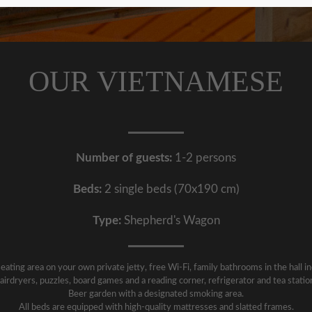
OUR VIETNAMESE
Number of guests:
1-2 persons
Beds:
2 single beds (70x190 cm)
Type:
Shepherd's Wagon
eating area on your own private jetty, free Wi-Fi, family bathrooms in the hall i
airdryers, puzzles, board games and a reading corner, refrigerator and tea statio
Beer garden with a designated smoking area.
All beds are equipped with high-quality mattresses and slatted frames.