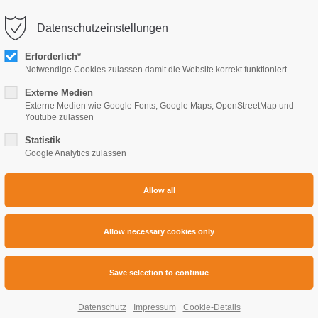
raum.de
Datenschutzeinstellungen
rt
Get in touch
GASTRONOMY
VOUCHERS
EVENTS
BOOKING
Erforderlich*
Notwendige Cookies zulassen damit die Website korrekt funktioniert
um dolor sit amet:
Cybersteel Inc.
376-293 City Road, Suite 600
Externe Medien
San Francisco, CA 94102
Externe Medien wie Google Fonts, Google Maps, OpenStreetMap und
Youtube zulassen
4h
Statistik
Have any questions?
/ 365days
Google Analytics zulassen
+44 1234 567 890
Drop us a line
info@yourdomain.com
 support for our customers
i 8:00am - 5:00pm
(GMT +1)
Datenschutz
Impressum
Cookie-Details