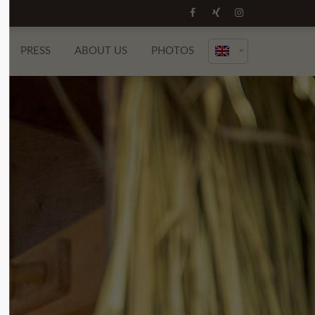
About us
PRESS
ABOUT US
PHOTOS
Lorem ipsum dolor sit amet, consectetuer
adipiscing elit.
Aenean commodo ligula eget dolor. Aenean
massa. Cum sociis natoque penatibus et
magnis dis parturient montes, nascetur
ridiculus mus. Donec quam felis, ultricies
nec.