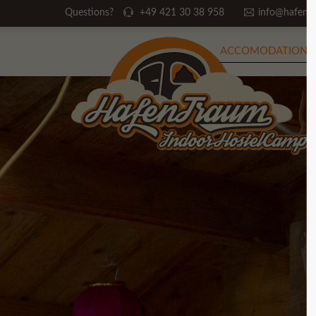
Questions?
+49 421 30 38 958
info@hafent
Login
Suppo
ACCOMODATIONS
Username
Lorem ips
2
Password
We offer
Login
Mon - Fr
Register
|
Lost your password?