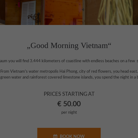
„Good Morning Vietnam“
aum you will find 3.444 kilometers of coastline with endless beaches on a few
From Vietnam's water metropolis Hai Phong, city of red flowers, you head east.
reen water and rainforest covered limestone islands, you spend the night in a
PRICES STARTING AT
€ 50.00
per night
BOOK NOW