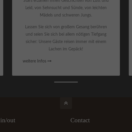
Stars erzählen Ihnen Geschichten von Lust und
Leid, von Sehnsucht und Sünde, von leichten
Mädels und schweren Jungs.
Lassen Sie sich von großem Gesang berühren
und seien Sie sich bei allem nötigen Tiefgang
sicher: Unsere Gäste reisen immer mit einem
Lachen im Gepäck!
weitere Infos
in/out
Contact