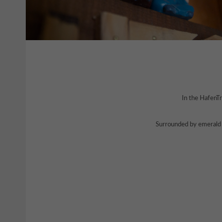
In the HafenTr
Surrounded by emerald g