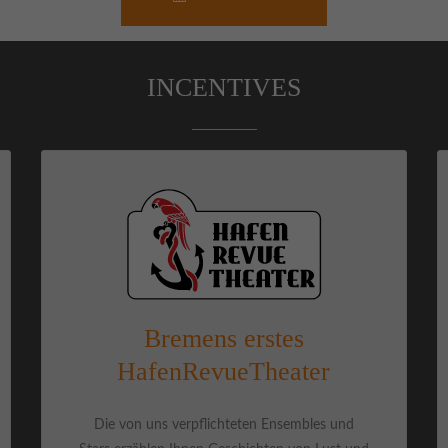
INCENTIVES
Bremens erstes
HafenRevueTheater
Die von uns verpflichteten Ensembles und