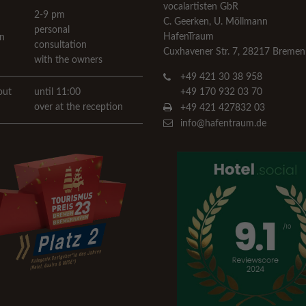
vocalartisten GbR
2-9 pm
C. Geerken, U. Möllmann
personal
HafenTraum
n
consultation
Cuxhavener Str. 7, 28217 Bremen
with the owners
+49 421 30 38 958
out
until 11:00
+49 170 932 03 70
over at the reception
+49 421 427832 03
info@hafentraum.de