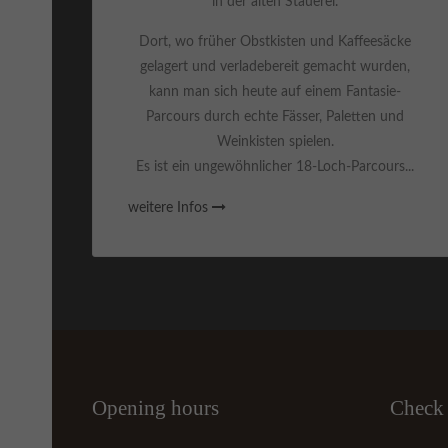
in der alten Stauerei.
Dort, wo früher Obstkisten und Kaffeesäcke
gelagert und verladebereit gemacht wurden,
kann man sich heute auf einem Fantasie-
Parcours durch echte Fässer, Paletten und
Weinkisten spielen.
Es ist ein ungewöhnlicher 18-Loch-Parcours...
weitere Infos
Opening hours
Check 