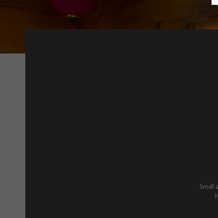
Small s
h