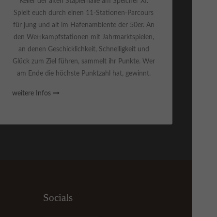
Keller der alten Staplerhalle am Speicher XI.
Spielt euch durch einen 11-Stationen-Parcours
für jung und alt im Hafenambiente der 50er. An
den Wettkampfstationen mit Jahrmarktspielen,
an denen Geschicklichkeit, Schnelligkeit und
Glück zum Ziel führen, sammelt ihr Punkte. Wer
am Ende die höchste Punktzahl hat, gewinnt.
weitere Infos
Socials