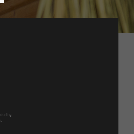
ncluding
n.