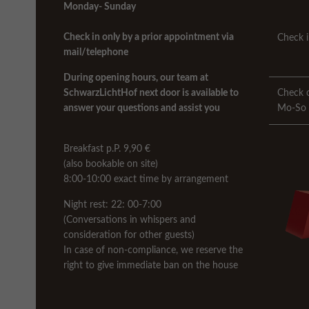
Monday- Sunday
Check in only by
a prior
ap
point
me
nt vi
a
Check i
mail/
telephone
During opening hours, our team at
SchwarzLichtHof next door is available to
Check 
answer your questions and assist you
Mo-So
Breakfast p.P. 9,90 €
(also bookable on site)
8:00-10:00 exact time by arrangement
Night rest: 22: 00-7:00
(Conversations in whispers and
consideration for other guests)
In case of non-compliance, we reserve the
right to give immediate ban on the house